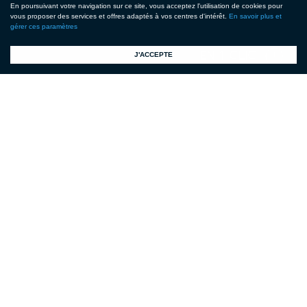
En poursuivant votre navigation sur ce site, vous acceptez l'utilisation de cookies pour
vous proposer des services et offres adaptés à vos centres d'intérêt.
En savoir plus et
gérer ces paramètres
!
J'ACCEPTE
FÉDÉRATION FRANÇAISE DE
MOTOCYCLISME
74 AVENUE PARMENTIER
75011 PARIS
01 49 23 77 00
FAX. 01 47 00 08 37
FFM@FFMOTO.COM